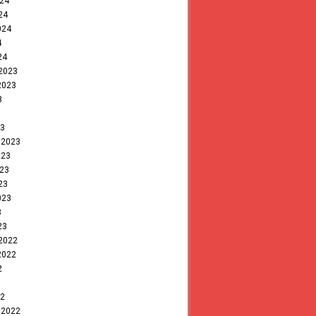
024
24
024
4
24
 2023
2023
3
23
 2023
023
023
23
023
3
23
 2022
2022
2
22
 2022