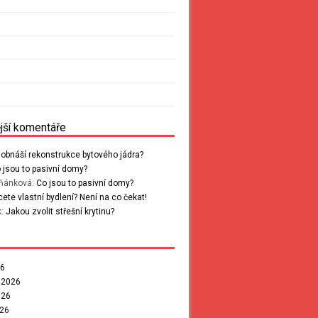
jší komentáře
 obnáší rekonstrukce bytového jádra?
 jsou to pasivní domy?
pňánková
:
Co jsou to pasivní domy?
ete vlastní bydlení? Není na co čekat!
k
:
Jakou zvolit střešní krytinu?
26
 2026
026
026