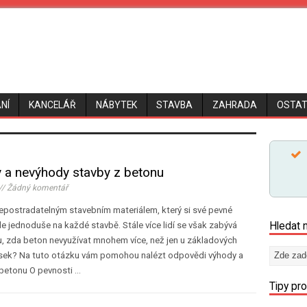
NÍ
KANCELÁŘ
NÁBYTEK
STAVBA
ZAHRADA
OSTAT
 a nevýhody stavby z betonu
// Žádný komentář
nepostradatelným stavebním materiálem, který si své pevné
Hledat 
e jednoduše na každé stavbě. Stále více lidí se však zabývá
, zda beton nevyužívat mnohem více, než jen u základových
sek? Na tuto otázku vám pomohou nalézt odpovědi výhody a
betonu O pevnosti …
Tipy pr