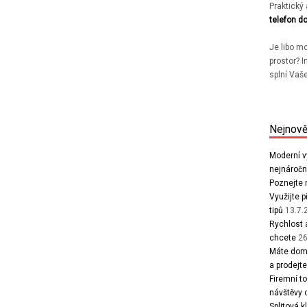
Praktický
telefon d
Je libo m
prostor? 
splní Vaš
Nejnově
Moderní v
nejnáročně
Poznejte n
Využijte 
tipů
13.7.
Rychlost 
chcete
26
Máte doma
a prodejt
Firemní to
návštěvy 
Splitová k