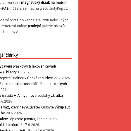
 a univerzální
magnetický držák na mobilní
o auta
můžete sehnat na webu JistýKup.cz
oderní obraz do kanceláře, bytu nebo jiných
Internetová online
prodejní galerie obrazů
e představy!
jší články
ybavení práškových lakoven přivádí i
jší klienty
1.8.2026
ejvětší sídliště v České republice
27.7.2026
při rekonstrukci kanceláře řadu praktických
2026
a čistota – Anhydritové podlahy zkrátka
.6.2026
 vůz, který nevyužíváte? Oslovte výkup aut
e ho
20.6.2026
alety: Vytvořte prostor, kde se budou
cítit komfortně
17.6.2026
limatizace a její výhody
16.6.2026