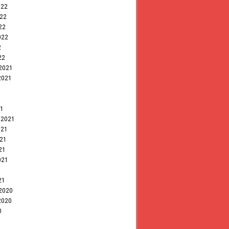
022
022
22
022
2
22
 2021
2021
1
21
 2021
021
021
21
021
1
21
 2020
2020
0