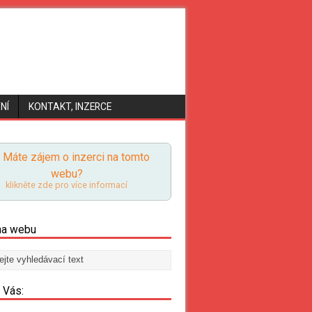
NÍ
KONTAKT, INZERCE
Máte zájem o inzerci na tomto
webu?
klikněte zde pro více informací
na webu
o Vás: