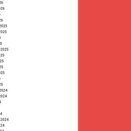
26
026
6
26
 2025
2025
5
25
 2025
025
025
25
025
5
25
 2024
2024
4
24
 2024
024