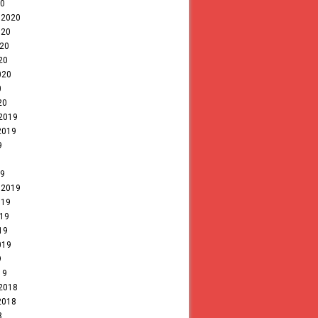
20
 2020
020
020
20
020
0
20
 2019
2019
9
19
 2019
019
019
19
019
9
19
 2018
2018
8