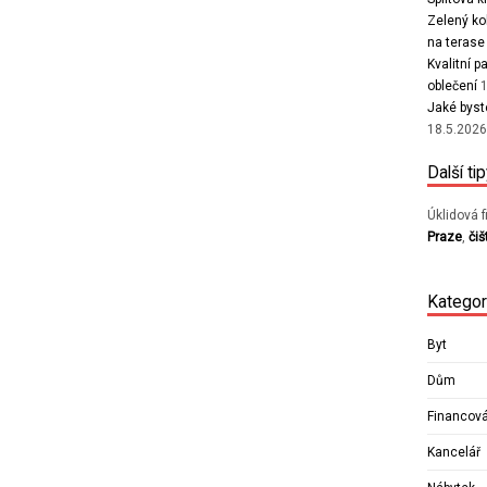
Zelený ko
na terase
Kvalitní 
oblečení
Jaké byst
18.5.202
Další tip
Úklidová 
Praze
,
čiš
Kategor
Byt
Dům
Financov
Kancelář