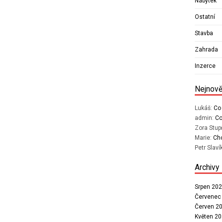
Nábytek
Ostatní
Stavba
Zahrada
Inzerce
Nejnově
Lukáš
:
Co
admin
:
Co
Zora Stu
Marie
:
Chc
Petr Slaví
Archivy
Srpen 20
Červenec
Červen 2
Květen 2