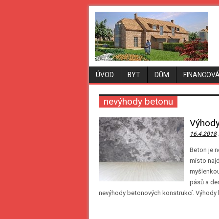
ÚVOD
BYT
DŮM
FINANCOVÁ
nevýhody betonu
Výhody
16.4.2018
Beton je 
místo najd
myšlenkou
pásů a de
nevýhody betonových konstrukcí. Výhody 