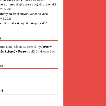
berec nemusí být pouze v obýváku, ale také
25.5.2026
parfémy na praní provoní všechno vaše
19.5.2026
e měli znát zákony při nákupu realit?
6
y:
firma Lendr-Clean.cz provádí
mytí oken v
tění koberců v Praze
a další úklidové práce.
ie
ání