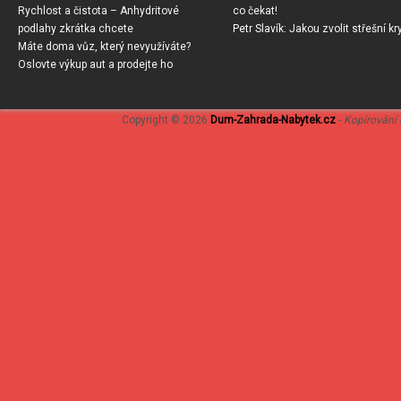
Rychlost a čistota – Anhydritové
co čekat!
podlahy zkrátka chcete
Petr Slavík
:
Jakou zvolit střešní kr
Máte doma vůz, který nevyužíváte?
Oslovte výkup aut a prodejte ho
Copyright © 2026
Dum-Zahrada-Nabytek.cz
-
Kopírování 