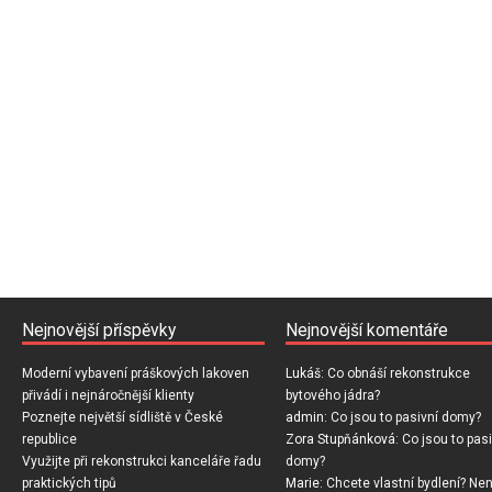
Nejnovější příspěvky
Nejnovější komentáře
Moderní vybavení práškových lakoven
Lukáš
:
Co obnáší rekonstrukce
přivádí i nejnáročnější klienty
bytového jádra?
Poznejte největší sídliště v České
admin
:
Co jsou to pasivní domy?
republice
Zora Stupňánková
:
Co jsou to pasi
Využijte při rekonstrukci kanceláře řadu
domy?
praktických tipů
Marie
:
Chcete vlastní bydlení? Nen