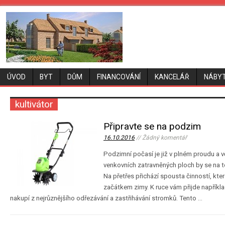
ÚVOD
BYT
DŮM
FINANCOVÁNÍ
KANCELÁŘ
NÁBY
kultivátor
Připravte se na podzim
16.10.2016
// Žádný komentář
Podzimní počasí je již v plném proudu a v
venkovních zatravněných ploch by se na t
Na přetřes přichází spousta činností, kter
začátkem zimy. K ruce vám přijde například
nakupí z nejrůznějšího odřezávání a zastřihávání stromků. Tento …